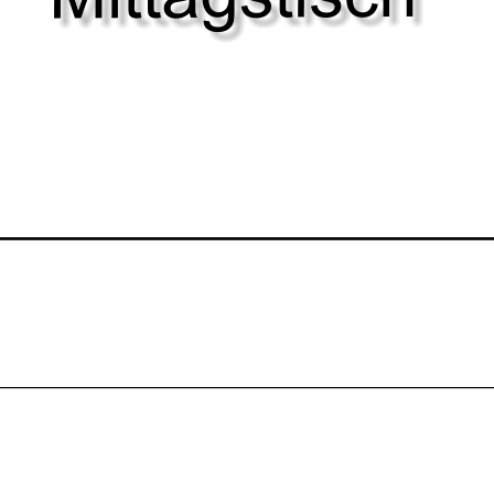
ür die 29. Woche 2026 vom 
Nur solange unser Vorrat
Steckrüben - 
Hackbraten m
Erbsen & Wu